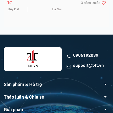
kẻo hết bla bla. Áo vest nam siêu đẹp chỉ 900K. Hot
1đ
3 năm trước
Hot Hot. Mua ngay kẻo h
Duy Dat
Hà Nội
0906192039
support@t4t.vn
Sản phẩm & Hỗ trợ
Thảo luận & Chia sẻ
Giải pháp