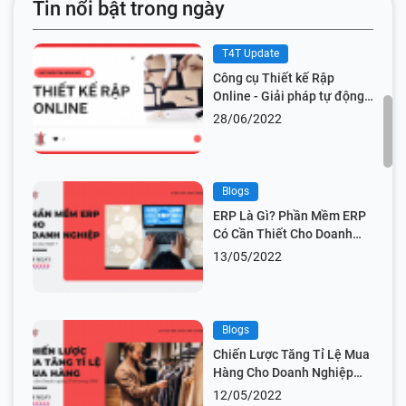
Tin nổi bật trong ngày
T4T Update
Công cụ Thiết kế Rập
Online - Giải pháp tự động
hóa thiết kế giúp tiết kiệm
28/06/2022
thời gian và chi phí
Blogs
ERP Là Gì? Phần Mềm ERP
Có Cần Thiết Cho Doanh
Nghiệp?
13/05/2022
Blogs
Chiến Lược Tăng Tỉ Lệ Mua
Hàng Cho Doanh Nghiệp
Thời Trang SME
12/05/2022